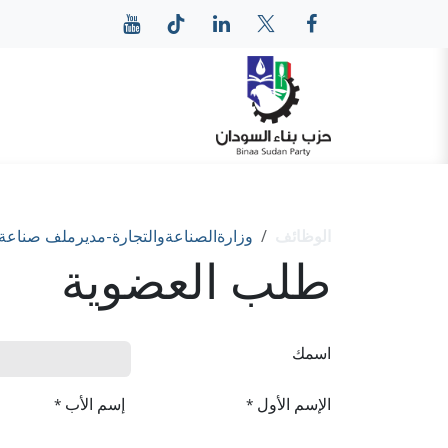
خطي للذهاب إلى المحتوى
الرئيسية
عن حزب بناء
الوظائف
وزارةالصناعةوالتجارة-مديرملف صناعة 
طلب العضوية
اسمك
الإسم الأول
إسم الأب
*
*