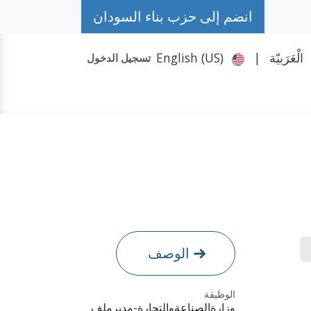
انضم إلى حزب بناء السودان
الْعَرَبيّة
|
English (US)
تسجيل الدخول
حكومة الظل
تواصل معنا
المزيد
حملة #حمد
الوصف
الوظيفة
وزارةالصناعةوالتجارة-مديرملف