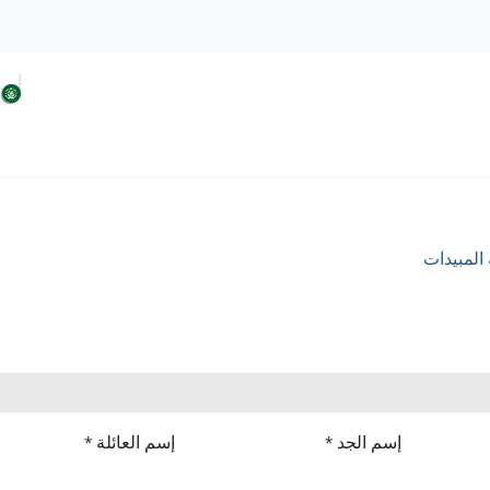
 السودان
افكار الحزب
حلولنا من اجل السودان
المبيدات
إسم الجد
إسم العائلة
*
*