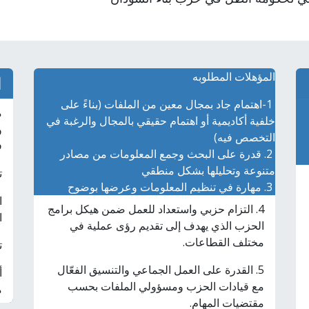
المؤهلات المطلوبه
ا
1-اهتمام جاد بمجال معين من الملفات (بناءً على
م
خلفية أكاديمية أو اهتمام حقيقي بالمجال والرغبة في
و
التخصص فيه)
ف
2. قدرة على البحث وجمع المعلومات من مصادر
متنوعة وتحليلها بشكل منطقي
ت
3. مهارة في تنظيم المعلومات وعرضها بوضوح
ا
4. التزام حزبي واستعداد للعمل ضمن هيكل برامج
ا
الحزب الذي يهدف إلى تقديم رؤى عملية في
مختلف القطاعات.
ت
5. القدرة على العمل الجماعي والتنسيق الفعّال
أ
مع قيادات الحزب ومسؤولي الملفات بحسب
م
مقتضيات المهام.