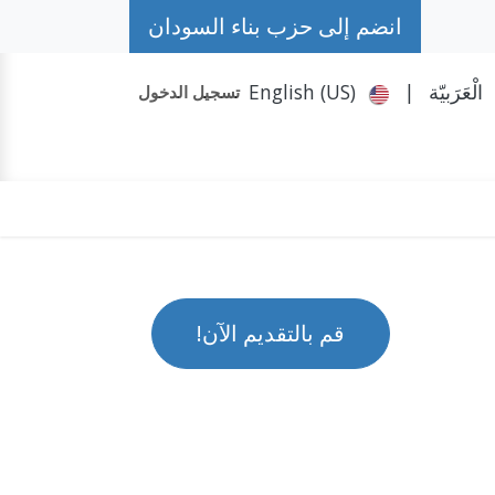
انضم إلى حزب بناء السودان
الْعَرَبيّة
|
English (US)
تسجيل الدخول
حكومة الظل
تواصل معنا
المزيد
حملة #حمد
قم بالتقديم الآن!