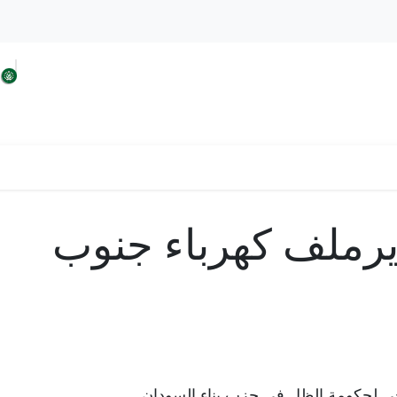
 السودان
افكار الحزب
حلولنا من اجل السودان
يرملف كهرباء جنوب
 لحكومة الظل في حزب بناء السودان