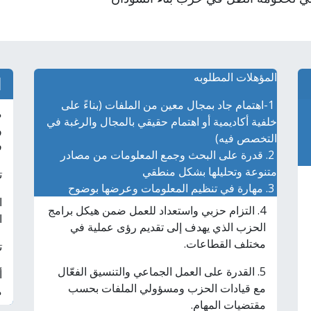
المؤهلات المطلوبه
ا
1-اهتمام جاد بمجال معين من الملفات (بناءً على
م
خلفية أكاديمية أو اهتمام حقيقي بالمجال والرغبة في
و
التخصص فيه)
ف
2. قدرة على البحث وجمع المعلومات من مصادر
متنوعة وتحليلها بشكل منطقي
ت
3. مهارة في تنظيم المعلومات وعرضها بوضوح
ا
4. التزام حزبي واستعداد للعمل ضمن هيكل برامج
ا
الحزب الذي يهدف إلى تقديم رؤى عملية في
مختلف القطاعات.
ت
5. القدرة على العمل الجماعي والتنسيق الفعّال
أ
مع قيادات الحزب ومسؤولي الملفات بحسب
م
مقتضيات المهام.