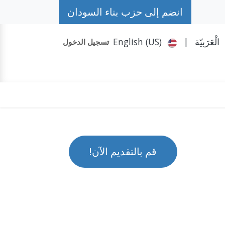
انضم إلى حزب بناء السودان
الْعَرَبيّة
|
English (US)
تسجيل الدخول
حكومة الظل
تواصل معنا
المزيد
حملة #حمد
قم بالتقديم الآن!