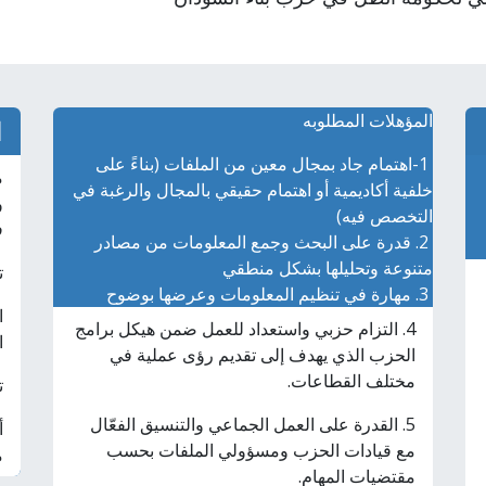
المؤهلات المطلوبه
ا
1-اهتمام جاد بمجال معين من الملفات (بناءً على
م
خلفية أكاديمية أو اهتمام حقيقي بالمجال والرغبة في
و
التخصص فيه)
ف
2. قدرة على البحث وجمع المعلومات من مصادر
متنوعة وتحليلها بشكل منطقي
ت
3. مهارة في تنظيم المعلومات وعرضها بوضوح
ا
4. التزام حزبي واستعداد للعمل ضمن هيكل برامج
ا
الحزب الذي يهدف إلى تقديم رؤى عملية في
مختلف القطاعات.
ت
5. القدرة على العمل الجماعي والتنسيق الفعّال
أ
مع قيادات الحزب ومسؤولي الملفات بحسب
م
مقتضيات المهام.