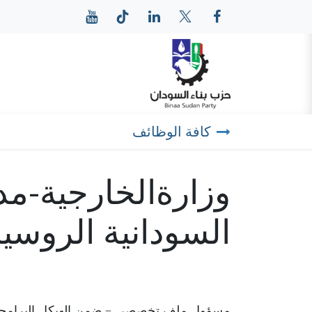
خطي للذهاب إلى المحتوى
الرئيسية
عن حزب بناء
كافة الوظائف
وزارةالخارجية-مد
السودانية الروسي
مسؤول ملف تخصصي – ضمن الهيكل البرامجي