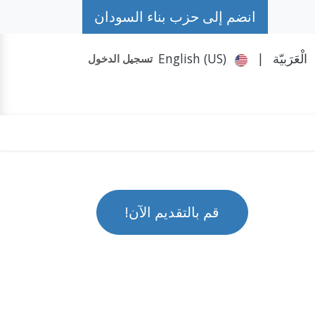
انضم إلى حزب بناء السودان
الْعَرَبيّة
|
English (US)
تسجيل الدخول
حكومة الظل
تواصل معنا
المزيد
حملة #حمد
قم بالتقديم الآن!